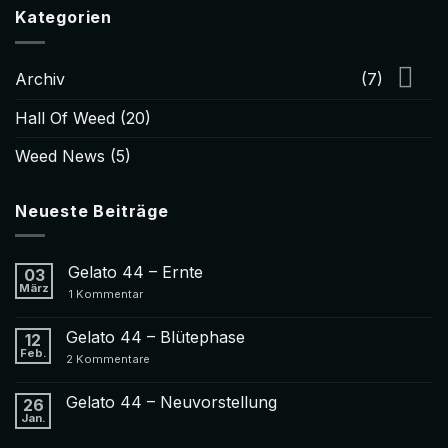
Kategorien
Archiv
(7)
Hall Of Weed
(20)
Weed News
(5)
Neueste Beiträge
Gelato 44 – Ernte
03
März
zu
1 Kommentar
Gelato
44
–
Gelato 44 – Blütephase
12
Ernte
Feb.
zu
2 Kommentare
Gelato
44
–
Gelato 44 – Neuvorstellung
26
Blütephase
Jan.
Keine
Kommentare