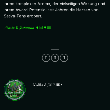
ihrem komplexen Aroma, der vielseitigen Wirkung und
ihrem Award-Potenzial seit Jahren die Herzen von
Sativa-Fans erobert.
ℳ𝒶𝓇𝒾𝒶 & 𝒥𝑜𝒽𝒶𝓃𝓃𝒶
👩🏻👩🏼
MARIA & JOHANNA