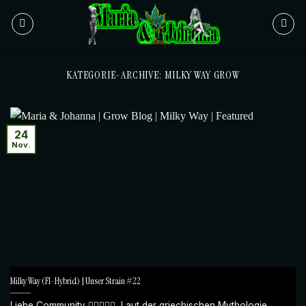
Zum
Inhalt
springen
KATEGORIE-ARCHIVE:
MILKY WAY GROW
24
Nov.
Milky Way (F1-Hybrid) | Unser Strain #22
Liebe Community 🙋🏻‍♀️🙋‍♀️, Laut der griechischen Mythologie