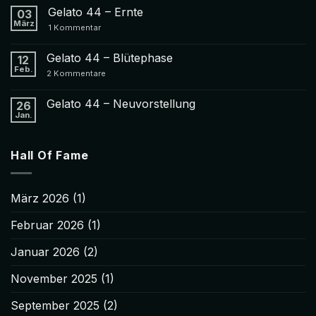
Gelato 44 – Ernte
03
März
zu
1 Kommentar
Gelato
44
–
Gelato 44 – Blütephase
12
Ernte
Feb.
zu
2 Kommentare
Gelato
44
–
Gelato 44 – Neuvorstellung
26
Blütephase
Jan.
Keine
Kommentare
zu
Gelato
Hall Of Fame
44
–
Neuvorstellung
März 2026
(1)
Februar 2026
(1)
Januar 2026
(2)
November 2025
(1)
September 2025
(2)